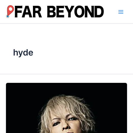
内
容
を
ス
キ
ッ
プ
hyde