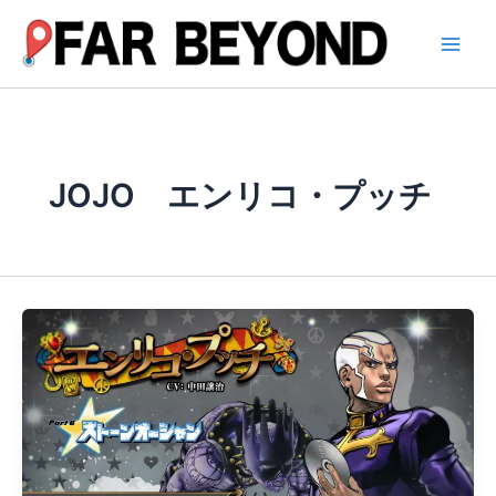
内
容
を
ス
キ
ッ
プ
JOJO エンリコ・プッチ