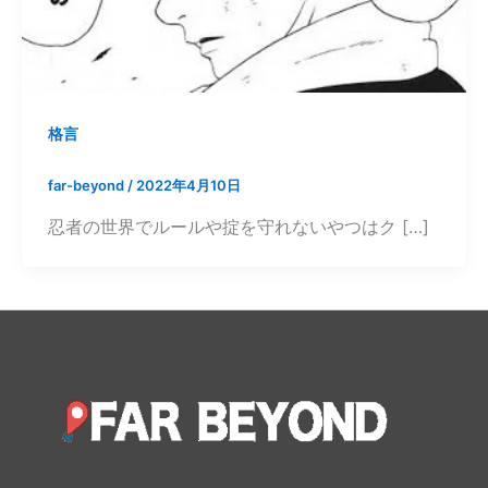
格言
far-beyond
/
2022年4月10日
忍者の世界でルールや掟を守れないやつはク […]