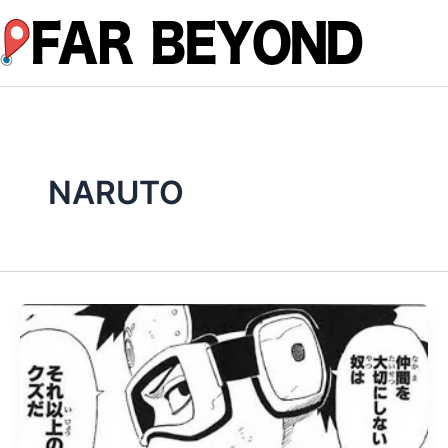
内
容
を
ス
キ
ッ
プ
NARUTO