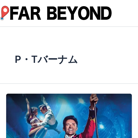
内
容
を
ス
キ
ッ
プ
P・Tバーナム