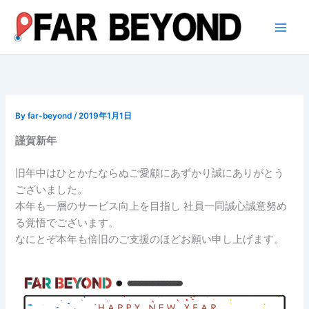
内
容
を
ス
キ
ッ
プ
By
far-beyond
/
2019年1月1日
謹賀新年
旧年中はひとかたならぬご愛顧にあずかり誠にありがとう
ございました。
本年も一層のサービス向上を目指し 社員一同誠心誠意努め
る覚悟でございます。
なにとぞ本年も倍旧のご支援のほどお願い申し上げます。