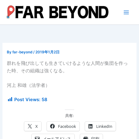
内
容
を
ス
キ
ッ
プ
By
far-beyond
/
2019年1月2日
群れを飛び出しても生きていけるような人間が集団を作っ
た時、その組織は強くなる。
河上 和雄（法学者）
Post Views:
58
共有:
X
Facebook
LinkedIn
メールアドレス
印刷