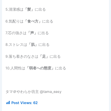
5.清潔感は
「髪」
に出る
6.気配りは
「食べ方」
に出る
7.芯の強さは
「声」
に出る
8.ストレスは
「肌」
に出る
9.落ち着きのなさは
「足」
に出る
10.人間性は
「弱者への態度」
に出る
タマ＠やわらか坊主 @tama_easy
Post Views:
62