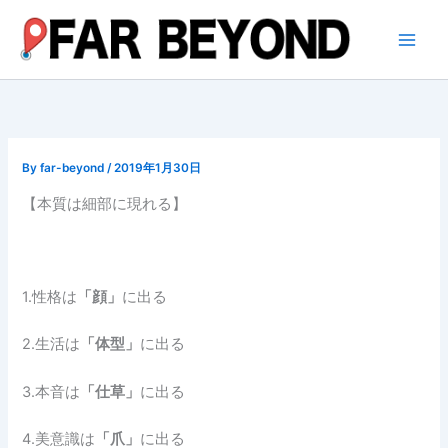
内
容
を
ス
キ
ッ
プ
By
far-beyond
/
2019年1月30日
【本質は細部に現れる】
1.性格は
「顔」
に出る
2.生活は
「体型」
に出る
3.本音は
「仕草」
に出る
4.美意識は
「爪」
に出る