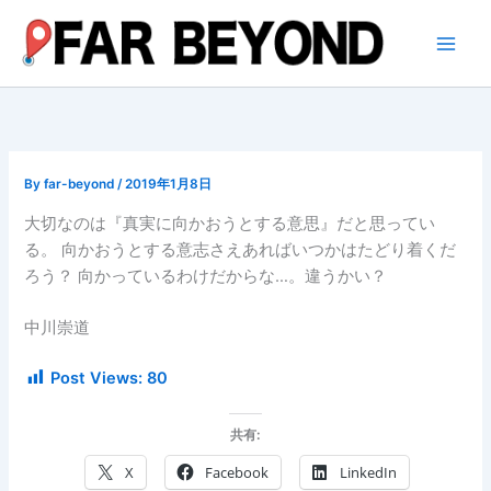
内
容
を
ス
キ
ッ
プ
By
far-beyond
/
2019年1月8日
大切なのは『真実に向かおうとする意思』だと思ってい
る。 向かおうとする意志さえあればいつかはたどり着くだ
ろう？ 向かっているわけだからな…。違うかい？
中川崇道
Post Views:
80
共有:
X
Facebook
LinkedIn