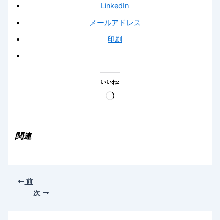
LinkedIn
メールアドレス
印刷
いいね:
読
み
込
み
関連
中…
前
次