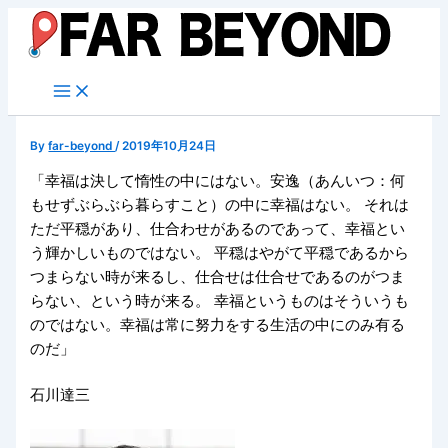
内
容
を
ス
キ
ッ
By
far-beyond
/
2019年10月24日
プ
「幸福は決して惰性の中にはない。安逸（あんいつ：何
もせずぶらぶら暮らすこと）の中に幸福はない。 それは
ただ平穏があり、仕合わせがあるのであって、幸福とい
う輝かしいものではない。 平穏はやがて平穏であるから
つまらない時が来るし、仕合せは仕合せであるのがつま
らない、という時が来る。 幸福というものはそういうも
のではない。幸福は常に努力をする生活の中にのみ有る
のだ」
石川達三