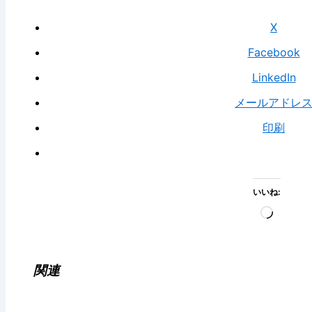
X
Facebook
LinkedIn
メールアドレ
印刷
いいね:
読
み
込
み
関連
中…