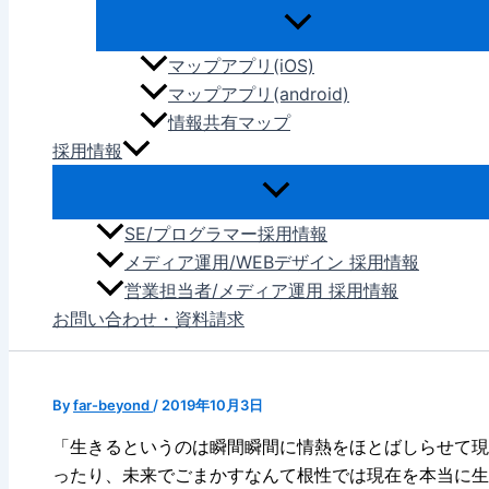
マップアプリ(iOS)
マップアプリ(android)
情報共有マップ
採用情報
SE/プログラマー採用情報
メディア運用/WEBデザイン 採用情報
営業担当者/メディア運用 採用情報
お問い合わせ・資料請求
By
far-beyond
/
2019年10月3日
「生きるというのは瞬間瞬間に情熱をほとばしらせて現
ったり、未来でごまかすなんて根性では現在を本当に生