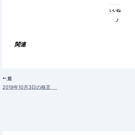
いいね:
読
み
込
み
関連
中…
前
2019年10月3日の格言