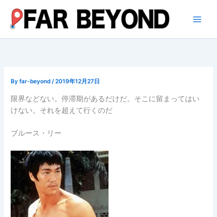
内
容
を
ス
キ
ッ
プ
By
far-beyond
/
2019年12月27日
限界などない。停滞期があるだけだ。そこに留まってはい
けない。それを超えて行くのだ
ブルース・リー