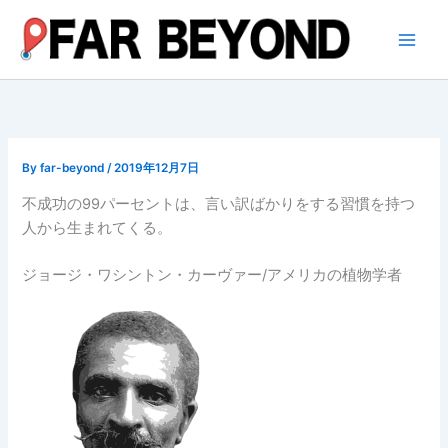
内
容
を
ス
キ
ッ
プ
By
far-beyond
/
2019年12月7日
不成功の99パーセントは、言い訳ばかりをする習慣を持つ
人から生まれてくる。
ジョージ・ワシントン・カーヴァー/アメリカの植物学者