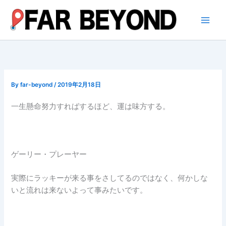
内
容
を
ス
キ
ッ
プ
By
far-beyond
/
2019年2月18日
一生懸命努力すればするほど、運は味方する。
ゲーリー・プレーヤー
実際にラッキーが来る事をさしてるのではなく、何かしな
いと流れは来ないよって事みたいです。