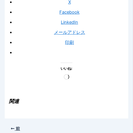
X
Facebook
LinkedIn
メールアドレス
印刷
いいね:
読
み
込
み
関連
中…
前