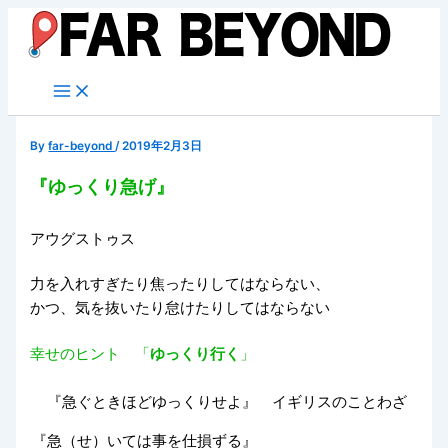
内
容
を
ス
キ
ッ
By
far-beyond
/
2019年2月3日
プ
『ゆっくり急げ』
アウグストゥス
力を入れすぎたり焦ったりしてはならない、
かつ、気を抜いたり怠けたりしてはならない
幸せのヒント 「
ゆっくり行く
」
『急ぐときほどゆっくりせよ』 イギリスのことわざ
『急（せ）いては事を仕損ずる』