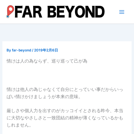
内
容
を
ス
キ
ッ
プ
By
far-beyond
/
2019年2月6日
情けは人の為ならず、巡り巡って己が為
情けは他人の為じゃなくて自分にとっていい事だからいっ
ぱい情けかけましょうが本来の意味。
厳しさや個人力を出すのがカッコイイとされる昨今、本当
に大切なやさしさと一致団結の精神が薄くなっているかも
しれません。