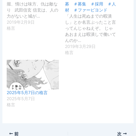
堀、情けは味方、仇は敵な
募 ＃募集 ＃採用 ＃人
り 武田信玄 信玄は、人の
材 ＃ファービヨンド
力がないと城が…
「人生は死ぬまでの暇潰
2019年2月9日
し」とか名言ぶったこと言
格言
ってんじゃねえぞ。 じゃ
あおまえは暇潰しで働いて
んのか…
2019年3月29日
格言
2025年5月7日の格言
2025年5月7日
格言
前
次