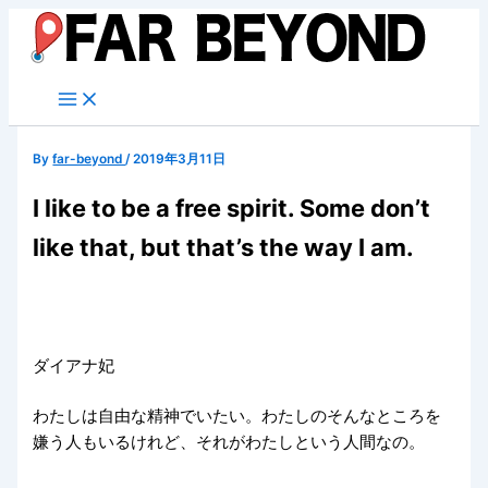
内
容
を
ス
キ
ッ
By
far-beyond
/
2019年3月11日
プ
I like to be a free spirit. Some don’t
like that, but that’s the way I am.
ダイアナ妃
わたしは自由な精神でいたい。わたしのそんなところを
嫌う人もいるけれど、それがわたしという人間なの。