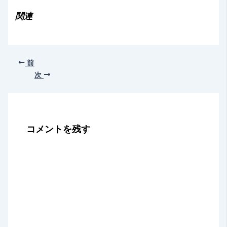
み
関連
中…
前
次
コメントを残す