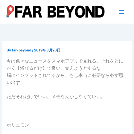
内
容
を
ス
キ
ッ
プ
By
far-beyond
/
2019年3月26日
今は色々なニュースをスマホアプリで見れる。それをとに
かく【浴びるだけ】で良い。覚えようとするな！
脳にインプットされてるから、もし本当に必要なら必ず思
い出す。
ただそれだけでいい。メモなんかしなくていい。
ホリエモン