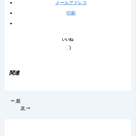
メールアドレス
印刷
いいね:
読
み
込
み
関連
中…
前
次