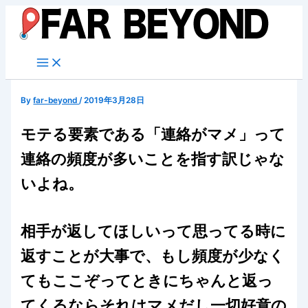
内
容
を
ス
キ
ッ
By
far-beyond
/
2019年3月28日
プ
モテる要素である「連絡がマメ」って
連絡の頻度が多いことを指す訳じゃな
いよね。
相手が返してほしいって思ってる時に
返すことが大事で、もし頻度が少なく
てもここぞってときにちゃんと返っ
てくるならそれはマメだし一切好意の