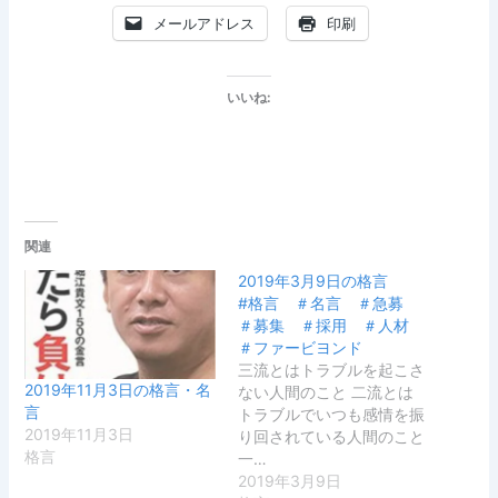
メールアドレス
印刷
いいね:
関連
2019年3月9日の格言
#格言 ＃名言 ＃急募
＃募集 ＃採用 ＃人材
＃ファービヨンド
三流とはトラブルを起こさ
2019年11月3日の格言・名
ない人間のこと 二流とは
言
トラブルでいつも感情を振
2019年11月3日
り回されている人間のこと
格言
一…
2019年3月9日