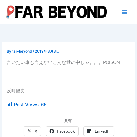
内
容
を
ス
キ
ッ
プ
By
far-beyond
/
2019年3月3日
言いたい事も言えないこんな世の中じゃ。。。POISON
反町隆史
Post Views:
65
共有:
X
Facebook
LinkedIn