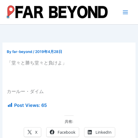
内
容
を
ス
キ
ッ
プ
By
far-beyond
/
2019年4月28日
「堂々と勝ち堂々と負けよ」
カールー・ダイム
Post Views:
65
共有:
X
Facebook
LinkedIn