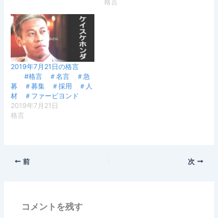
格言
2019年7月21日の格言
#格言 ＃名言 ＃急
募 ＃募集 ＃採用 ＃人
材 ＃ファービヨンド
2019年7月21日
格言
前
次
コメントを残す