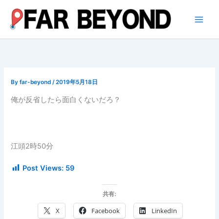
内
容
を
ス
キ
ッ
プ
By
far-beyond
/
2019年5月18日
俺が反省したら面白くないだろ？
江頭2時50分
Post Views:
59
共有:
X
Facebook
LinkedIn