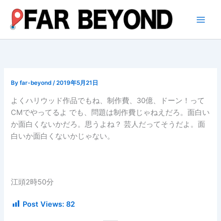
内
容
を
ス
キ
ッ
プ
By
far-beyond
/
2019年5月21日
よくハリウッド作品でもね、制作費、30億、ドーン！って
CMでやってるよ でも、問題は制作費じゃねえだろ。面白い
か面白くないかだろ。思うよね？ 芸人だってそうだよ。面
白いか面白くないかじゃない。
江頭2時50分
Post Views:
82