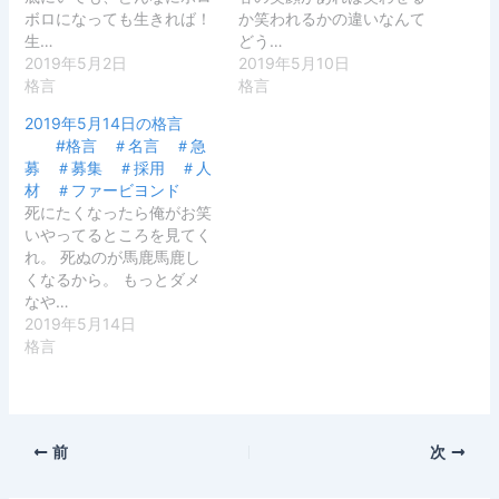
ボロになっても生きれば！
か笑われるかの違いなんて
生…
どう…
2019年5月2日
2019年5月10日
格言
格言
2019年5月14日の格言
#格言 ＃名言 ＃急
募 ＃募集 ＃採用 ＃人
材 ＃ファービヨンド
死にたくなったら俺がお笑
いやってるところを見てく
れ。 死ぬのが馬鹿馬鹿し
くなるから。 もっとダメ
なや…
2019年5月14日
格言
前
次