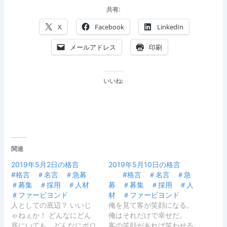
共有:
X
Facebook
LinkedIn
メールアドレス
印刷
いいね:
関連
2019年5月2日の格言
2019年5月10日の格言
#格言 ＃名言 ＃急募
#格言 ＃名言 ＃急
＃募集 ＃採用 ＃人材
募 ＃募集 ＃採用 ＃人
＃ファービヨンド
材 ＃ファービヨンド
人としての底辺？ いいじ
俺を見て客が笑顔になる。
ゃねぇか！ どんなにどん
俺はそれだけで幸せだ。
底にいても、どんなにボロ
客の笑顔があれば笑わせる