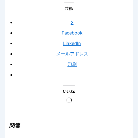
共有:
X
Facebook
LinkedIn
メールアドレス
印刷
いいね:
読
み
込
み
関連
中…