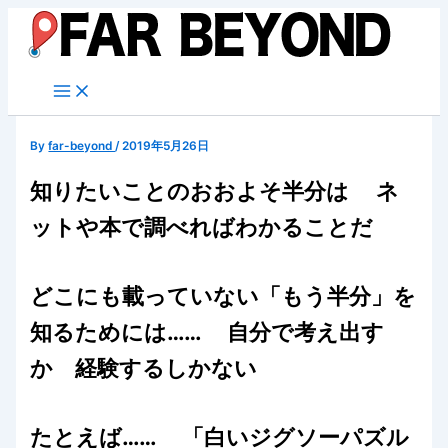
内
容
を
ス
キ
ッ
By
far-beyond
/
2019年5月26日
プ
知りたいことのおおよそ半分は ネ
ットや本で調べればわかることだ
どこにも載っていない「もう半分」を
知るためには…… 自分で考え出す
か 経験するしかない
たとえば…… 「白いジグソーパズル