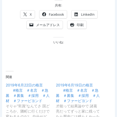
共有:
X
Facebook
LinkedIn
メールアドレス
印刷
いいね:
関連
2019年6月22日の格言
2019年6月19日の格言
#格言 ＃名言 ＃急
#格言 ＃名言 ＃急
募 ＃募集 ＃採用 ＃人
募 ＃募集 ＃採用 ＃人
材 ＃ファービヨンド
材 ＃ファービヨンド
そりゃ“常識”なんてさ 国ど
才能って結果論やで 諸葛
ころか、隣町に行くだけで
亮だってずっと家に残って
変わるものだし 自分がど
たら歴史には残らんかった