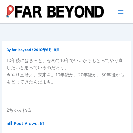
内
容
を
ス
キ
ッ
プ
By
far-beyond
/
2019年6月18日
10年後にはきっと、せめて10年でいいからもどってやり直
したいと思っているのだろう。
今やり直せよ。未来を。10年後か、20年後か、50年後から
もどってきたんだよ今。
2ちゃんねる
Post Views:
61