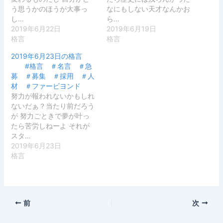
う思うかのほうが大事っ
なにもしない天才なんかお
し…
ら…
2019年6月22日
2019年6月19日
格言
格言
2019年6月23日の格言
#格言 ＃名言 ＃急
募 ＃募集 ＃採用 ＃人
材 ＃ファービヨンド
努力が報われないかもしれ
ないだぁ？当たり前だろう
が 努力ごときで夢が叶っ
たら苦労しねーよ それが
スタ…
2019年6月23日
格言
前
次