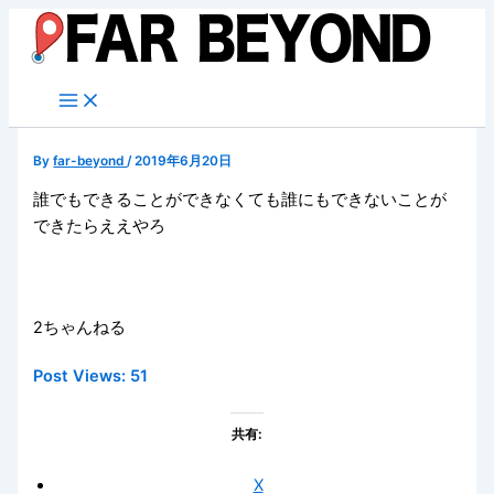
内
容
を
ス
キ
ッ
By
far-beyond
/
2019年6月20日
プ
誰でもできることができなくても誰にもできないことが
できたらええやろ
2ちゃんねる
Post Views:
51
共有:
X