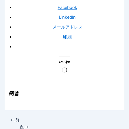
Facebook
LinkedIn
メールアドレス
印刷
いいね:
読
み
込
み
関連
中…
前
次