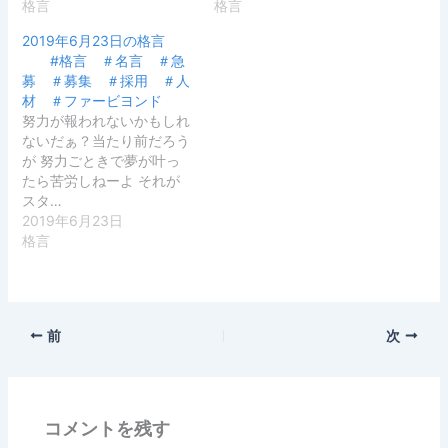
格言
格言
2019年6月23日の格言
#格言 ＃名言 ＃急
募 ＃募集 ＃採用 ＃人
材 ＃ファービヨンド
努力が報われないかもしれ
ないだぁ？当たり前だろう
が 努力ごときで夢が叶っ
たら苦労しねーよ それが
スタ…
2019年6月23日
格言
前
次
コメントを残す