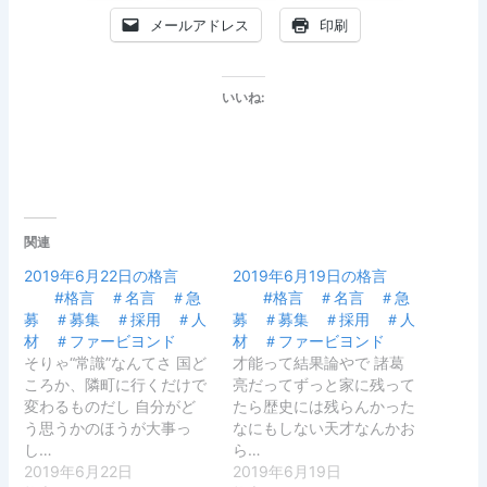
メールアドレス
印刷
いいね:
関連
2019年6月22日の格言
2019年6月19日の格言
#格言 ＃名言 ＃急
#格言 ＃名言 ＃急
募 ＃募集 ＃採用 ＃人
募 ＃募集 ＃採用 ＃人
材 ＃ファービヨンド
材 ＃ファービヨンド
そりゃ“常識”なんてさ 国ど
才能って結果論やで 諸葛
ころか、隣町に行くだけで
亮だってずっと家に残って
変わるものだし 自分がど
たら歴史には残らんかった
う思うかのほうが大事っ
なにもしない天才なんかお
し…
ら…
2019年6月22日
2019年6月19日