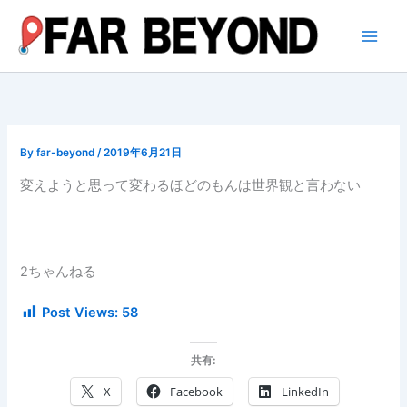
内
容
を
ス
キ
ッ
プ
By
far-beyond
/
2019年6月21日
変えようと思って変わるほどのもんは世界観と言わない
2ちゃんねる
Post Views:
58
共有:
X
Facebook
LinkedIn