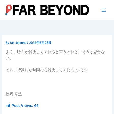
内
容
を
ス
キ
ッ
プ
By
far-beyond
/
2019年6月25日
よく、時間が解決してくれると言うけれど、そうは思わな
い。
でも、行動した時間なら解決してくれるはずだ。
松岡 修造
Post Views:
66