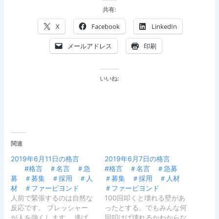
共有:
X
Facebook
LinkedIn
メールアドレス
印刷
いいね:
関連
2019年6月11日の格言
2019年6月7日の格言
#格言 ＃名言 ＃急
#格言 ＃名言 ＃急募
募 ＃募集 ＃採用 ＃人
＃募集 ＃採用 ＃人材
材 ＃ファービヨンド
＃ファービヨンド
人前で緊張するのは自然な
100回叩くと壊れる壁があ
反応です。 プレッシャー
ったとする。でもみんな何
が人を強くします。 逃げ
回叩けば壊れるかわからな