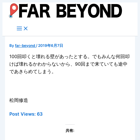
内
容
を
ス
キ
ッ
By
far-beyond
/
2019年6月7日
プ
100回叩くと壊れる壁があったとする。でもみんな何回叩
けば壊れるかわからないから、90回まで来ていても途中
であきらめてしまう。
松岡修造
Post Views:
63
共有: