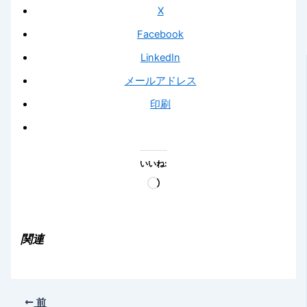
X
Facebook
LinkedIn
メールアドレス
印刷
いいね:
読
み
込
み
関連
中…
前