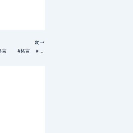
次
2019年6月9日の格言 #格言 ＃名言 ＃急募 ＃募集 ＃採用 ＃人材 ＃ファービヨンド