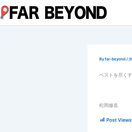
内
容
を
ス
キ
ッ
プ
By
far-beyond
/
2
ベストを尽く
松岡修造
Post Views