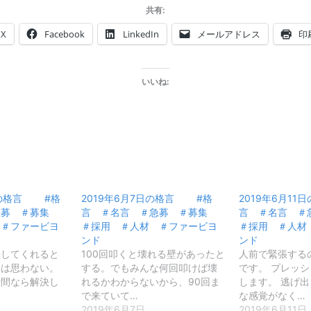
共有:
X
Facebook
LinkedIn
メールアドレス
印
いいね:
5日の格言 #格
2019年6月7日の格言 #格
2019年6月1
急募 ＃募集
言 ＃名言 ＃急募 ＃募集
言 ＃名言 
 ＃ファービヨ
＃採用 ＃人材 ＃ファービヨ
＃採用 ＃人材
ンド
ンド
決してくれると
100回叩くと壊れる壁があったと
人前で緊張する
うは思わない。
する。でもみんな何回叩けば壊
です。 プレッ
時間なら解決し
れるかわからないから、90回ま
します。 逃げ
で来ていて…
な感覚がなく…
2019年6月7日
2019年6月11日