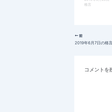
格言
前
コメントを