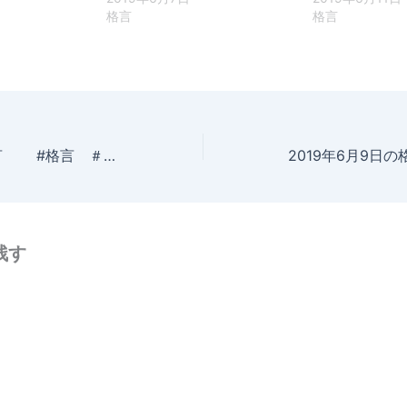
格言
格言
2019年6月7日の格言 #格言 ＃名言 ＃急募 ＃募集 ＃採用 ＃人材 ＃ファービヨンド
残す