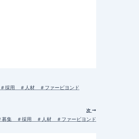
 ＃採用 ＃人材 ＃ファービヨンド
次
 ＃募集 ＃採用 ＃人材 ＃ファービヨンド