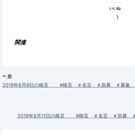
いいね:
読
み
込
み
関連
中…
前
2019年8月9日の格言 #格言 ＃名言 ＃急募 ＃募集
2019年8月11日の格言 #格言 ＃名言 ＃急募