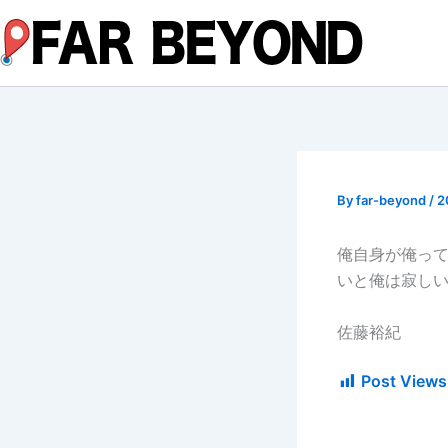
内
容
を
ス
キ
ッ
プ
By
far-beyond
/
2
俺自身が俺って
いと俺は寂し
佐藤裕紀
Post Views