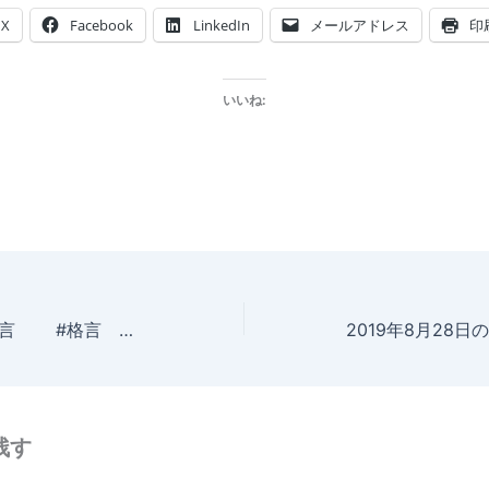
X
Facebook
LinkedIn
メールアドレス
印
いいね:
2019年8月26日の格言 #格言 ＃名言 ＃急募 ＃募集 ＃採用 ＃人材 ＃ファービヨンド
残す