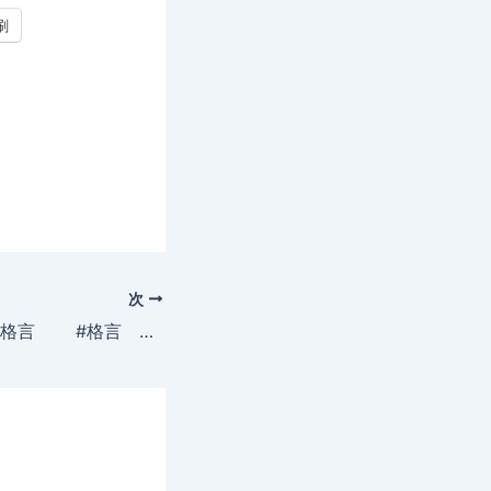
刷
次
2019年8月28日の格言 #格言 ＃名言 ＃急募 ＃募集 ＃採用 ＃人材 ＃ファービヨンド