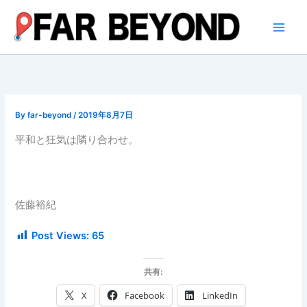
内
容
を
ス
キ
ッ
プ
By
far-beyond
/
2019年8月7日
平和と狂気は隣り合わせ。
佐藤裕紀
Post Views:
65
共有:
X
Facebook
LinkedIn