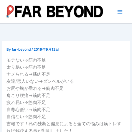
内
容
を
ス
キ
ッ
プ
By
far-beyond
/
2019年9月12日
モテない→筋肉不足
太り易い→筋肉不足
ナメられる→筋肉不足
友達/恋人いない→ダンベルがいる
お尻や胸が垂れる→筋肉不足
肩こり腰痛→筋肉不足
疲れ易い→筋肉不足
自尊心低い→筋肉不足
自信ない→筋肉不足
吉報です！私の独断と偏見によると全ての悩みは筋トレす
れば解決する事が判明しました！