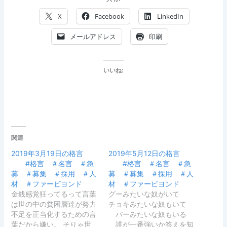
X
Facebook
LinkedIn
メールアドレス
印刷
いいね:
関連
2019年3月19日の格言
2019年5月12日の格言
#格言 ＃名言 ＃急
#格言 ＃名言 ＃急
募 ＃募集 ＃採用 ＃人
募 ＃募集 ＃採用 ＃人
材 ＃ファービヨンド
材 ＃ファービヨンド
金銭感覚狂ってるって言葉
グーみたいな奴がいて
は世の中の貧困層達が努力
チョキみたいな奴もいて
不足を正当化するための言
パーみたいな奴もいる
葉だから嫌い。 そりゃ世
誰が一番強いか答えを知