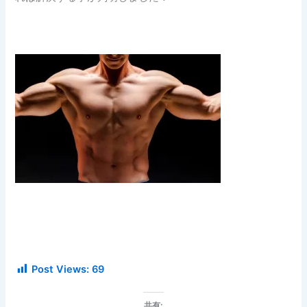
Post Views:
69
共有: