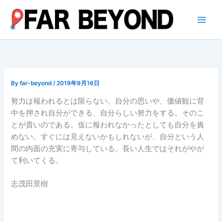
内
容
を
ス
キ
ッ
プ
By
far-beyond
/
2019年9月16日
努力は報われるとは限らない。自分の思いや、価値観に背
中を押され自分ができる、自分らしい努力をする。そのこ
とが貴いのである。仮に報われなかったとしても自分を責
めない。すぐには見えないかもしれないが、自分という人
間の内面の充実に寄与している。長い人生ではそれがやが
て利いてくる。
志茂田景樹