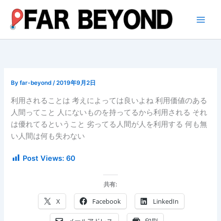
内
容
を
ス
キ
ッ
プ
By
far-beyond
/
2019年9月2日
利用されることは 考えによっては良いよね 利用価値のある
人間ってこと 人にないものを持ってるから利用される それ
は優れてるということ 劣ってる人間が人を利用する 何も無
い人間は何も失わない
Post Views:
60
共有:
X
Facebook
LinkedIn