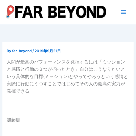
内
容
を
ス
キ
ッ
プ
By
far-beyond
/
2019年9月21日
人間が最高のパフォーマンスを発揮するには「ミッション
と感情と行動の３つが揃ったとき」自分はこうなりたいと
いう具体的な目標(ミッション)とやってやろうという感情と
実際に行動にうつすことではじめてその人の最高の実力が
発揮できる。
加藤鷹