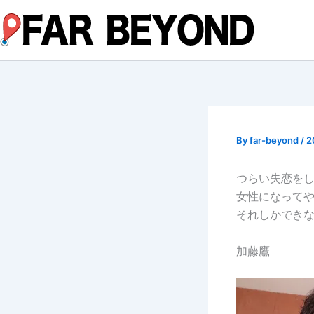
内
容
を
ス
キ
ッ
プ
By
far-beyond
/
2
つらい失恋を
女性になって
それしかでき
加藤鷹