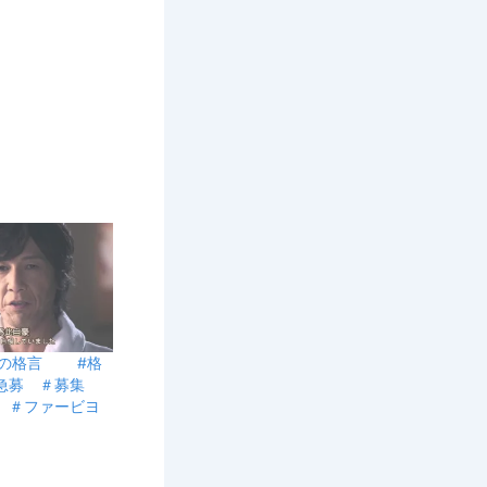
5日の格言 #格
＃急募 ＃募集
 ＃ファービヨ