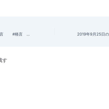
2019年9月23日の格言 #格言 ＃名言 ＃急募 ＃募集 ＃採用 ＃人材 ＃ファービヨンド
残す