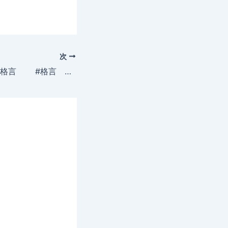
次
2019年9月25日の格言 #格言 ＃名言 ＃急募 ＃募集 ＃採用 ＃人材 ＃ファービヨンド