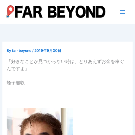
内
容
を
ス
キ
ッ
プ
By
far-beyond
/
2019年9月30日
「好きなことが見つからない時は、とりあえずお金を稼ぐ
んですよ」
蛭子能収