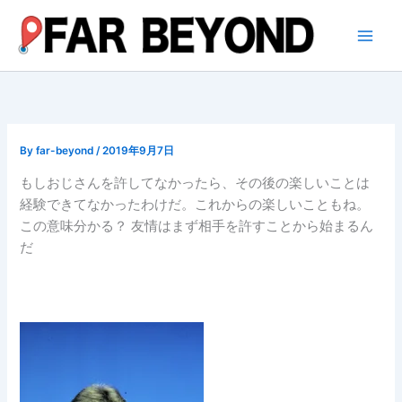
内
容
を
ス
キ
ッ
プ
By
far-beyond
/
2019年9月7日
もしおじさんを許してなかったら、その後の楽しいことは
経験できてなかったわけだ。これからの楽しいこともね。
この意味分かる？ 友情はまず相手を許すことから始まるん
だ