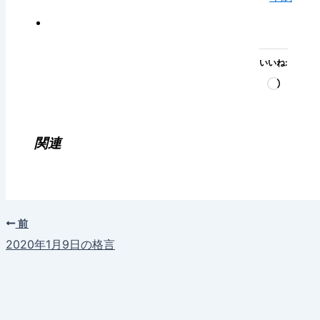
いいね:
読
み
込
み
関連
中…
前
2020年1月9日の格言