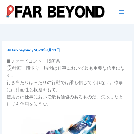
内
容
を
ス
キ
ッ
プ
By
far-beyond
/
2020年1月13日
■ファービヨンド 15箇条
⑤計画・段取り・時間は仕事において最も重要な信用にな
る。
行き当たりばったりの行動では誰も信じてくれない。物事
には計画性と根拠をもて。
信用とは仕事において最も価値のあるものだ。失敗したと
しても信用を失うな。