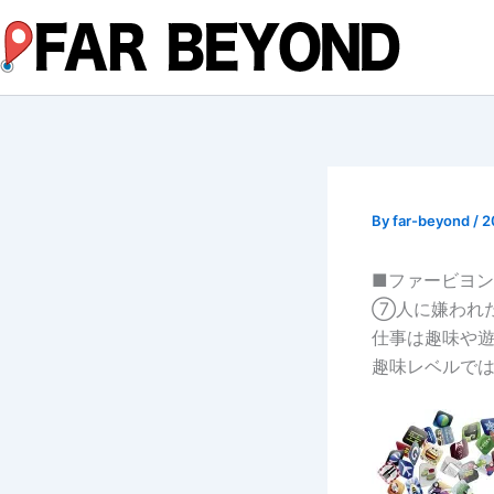
内
容
を
ス
キ
ッ
プ
By
far-beyond
/
2
■ファービヨン
⑦人に嫌われ
仕事は趣味や
趣味レベルで