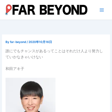
内
容
を
ス
キ
ッ
プ
By
far-beyond
/
2020年10月16日
誰にでもチャンスがあるってことはそれだけ人より努力し
ていかなきゃいけない
和田アキ子