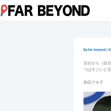
内
容
を
ス
キ
ッ
プ
By
far-beyond
/
2
自分から（自
つはすごいと
和田アキ子