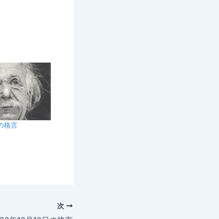
日の格言
次