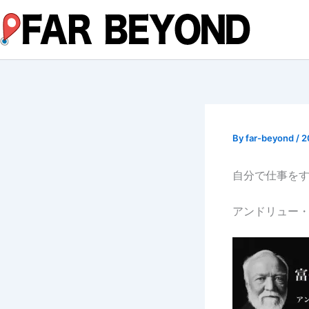
内
容
を
ス
キ
ッ
プ
By
far-beyond
/
2
自分で仕事を
アンドリュー