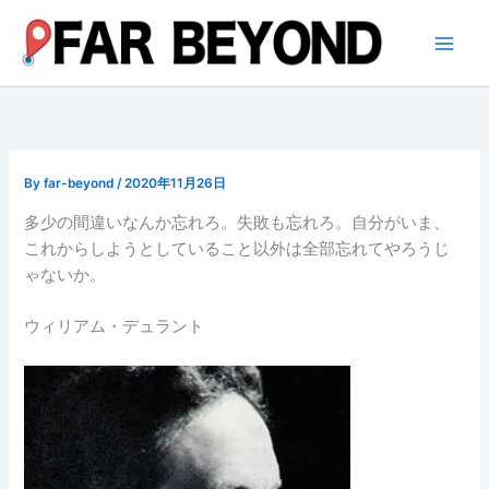
内
容
を
ス
キ
ッ
プ
By
far-beyond
/
2020年11月26日
多少の間違いなんか忘れろ。失敗も忘れろ。自分がいま、
これからしようとしていること以外は全部忘れてやろうじ
ゃないか。
ウィリアム・デュラント