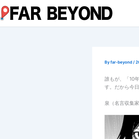
内
容
を
ス
キ
ッ
プ
By
far-beyond
/
2
誰もが、「10
す。だから今
泉（名言収集