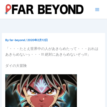
内
容
を
ス
キ
ッ
プ
By
far-beyond
/
2020年2月12日
「・・・たとえ世界中の人があきらめたって・・・おれは
あきらめないっ・・・!!! 絶対にあきらめないぞっ!!!」
ダイの大冒険