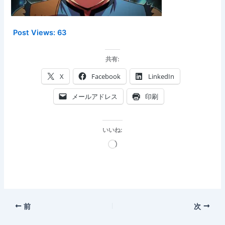
Post Views:
63
共有:
X
Facebook
LinkedIn
メールアドレス
印刷
いいね:
読
み
込
み
中…
前
次