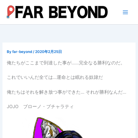
内
容
を
ス
キ
ッ
プ
By
far-beyond
/
2020年2月25日
俺たちがここまで到達した事が……完全なる勝利なのだ。
これでいいんだ全ては…運命とは眠れる奴隷だ
俺たちはそれを解き放つ事ができた… それが勝利なんだ…
JOJO ブローノ・ブチャラティ